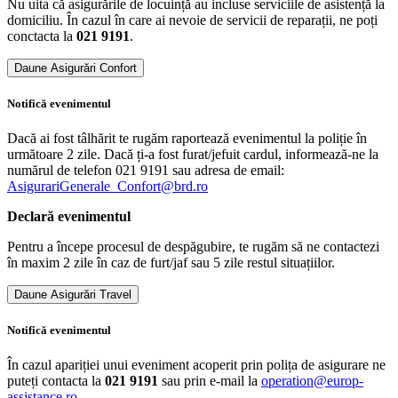
Nu uita că asigurările de locuință au incluse serviciile de asistență la
domiciliu. În cazul în care ai nevoie de servicii de reparații, ne poți
conctacta la
021 9191
.
Daune Asigurări Confort
Notifică​ evenimentul
Dacă ai fost tâlhărit te rugăm raportează evenimentul la poliție în
următoare 2 zile. Dacă ți-a fost furat/jefuit cardul, informează-ne la
numărul de telefon 021 9191 sau adresa de email:
AsigurariGenerale_Confort@brd.ro
Declară​ evenimentul
Pentru a începe procesul de despăgubire, te rugăm să ne contactezi
în maxim 2 zile în caz de furt/jaf sau 5 zile restul situațiilor.
Daune Asigurări Travel
Notifică​ evenimentul
În cazul apariției unui eveniment acoperit prin polița de asigurare ne
puteți contacta la
021 9191
sau prin e-mail la
operation@europ-
assistance.ro
.