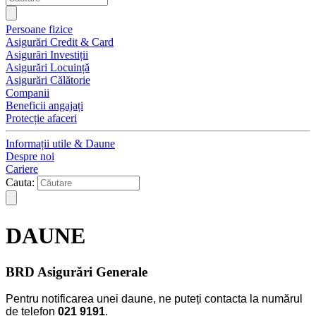
Persoane fizice
Asigurări Credit & Card
Asigurări Investiții
Asigurări Locuință
Asigurări Călătorie
Companii
Beneficii angajați
Protecție afaceri
Informații utile & Daune
Despre noi
Cariere
Cauta:
DAUNE
BRD Asigurări Generale
Pentru notificarea unei daune, ne puteți contacta la numărul
de telefon
021 9191
.