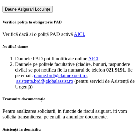
Daune Asigurări Locuințe
Verifică polița ta obligatorie PAD
Verifică dacă ai o poliță PAD activă
AICI.
Notifică​ daune
Daunele PAD pot fi notificate online
AICI
.
Daunele pe politele facultative (cladire, bunuri, raspundere
civila) se pot notifica fie la numarul de telefon
021 9191
, fie
pe email:
daune.brd@claimexpert.ro
,
asistenta.brd@globalassist.ro
(pentru servicii de Asistență de
Urgență)
Transmite documentația
Pentru analizarea solicitarii, in functie de riscul asigurat, iti vom
solicita transmiterea, pe email, a anumitor documente.
Asistență la domiciliu