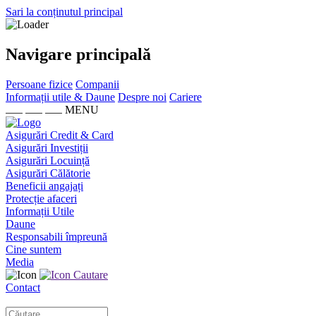
Sari la conținutul principal
Navigare principală
Persoane fizice
Companii
Informații utile & Daune
Despre noi
Cariere
MENU
Asigurări Credit & Card
Asigurări Investiții
Asigurări Locuință
Asigurări Călătorie
Beneficii angajați
Protecție afaceri
Informații Utile
Daune
Responsabili împreună
Cine suntem
Media
Cautare
Contact