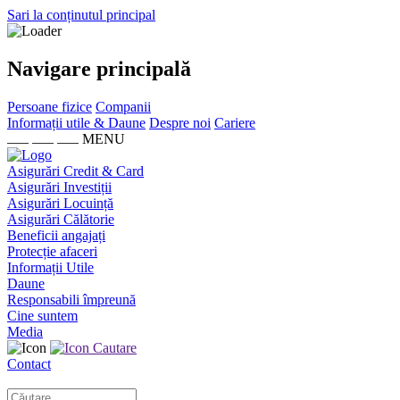
Sari la conținutul principal
Navigare principală
Persoane fizice
Companii
Informații utile & Daune
Despre noi
Cariere
MENU
Asigurări Credit & Card
Asigurări Investiții
Asigurări Locuință
Asigurări Călătorie
Beneficii angajați
Protecție afaceri
Informații Utile
Daune
Responsabili împreună
Cine suntem
Media
Cautare
Contact