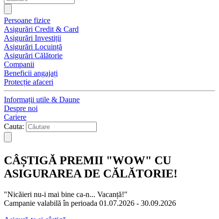
Persoane fizice
Asigurări Credit & Card
Asigurări Investiții
Asigurări Locuință
Asigurări Călătorie
Companii
Beneficii angajați
Protecție afaceri
Informații utile & Daune
Despre noi
Cariere
Cauta:
CÂȘTIGĂ PREMII "WOW" CU
ASIGURAREA DE CĂLĂTORIE!
"Nicăieri nu-i mai bine ca-n... Vacanță!"
Campanie valabilă în perioada 01.07.2026 - 30.09.2026