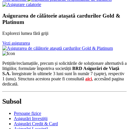
Asigurarea de călătorie atașată cardurilor Gold &
Platinum
Explorezi lumea fără griji
Vezi asigurarea
Petițiile/reclamațiile, precum și solicitările de soluționare alternativă a
litigiilor, formulate împotriva societății
BRD Asigurări de Viață
S.A.
înregistrate în ultimele 3 luni sunt în număr 7 (șapte), respectiv
1 (unu). Structura acestora poate fi consultată
aici
, accesând pagina
dedicată.
Subsol
Persoane fizice
Asigurări Investiții
Asigurări Credit & Card
Asigurări Locuință