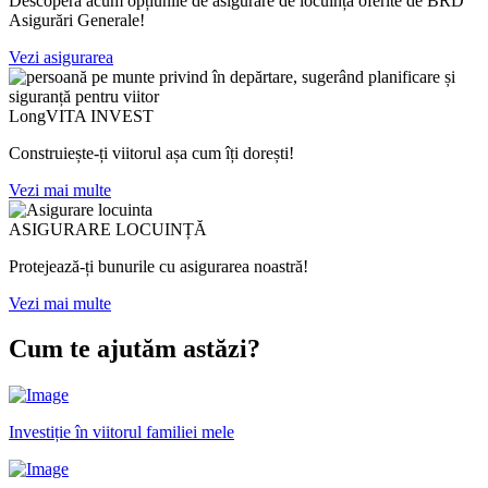
Descoperă acum opțiunile de asigurare de locuință oferite de BRD
Asigurări Generale!
Vezi asigurarea
LongVITA INVEST
Construiește-ți viitorul așa cum îți dorești!
Vezi mai multe
ASIGURARE LOCUINȚĂ
Protejează-ți bunurile cu asigurarea noastră!
Vezi mai multe
Cum te ajutăm astăzi?
Investiție în viitorul familiei mele