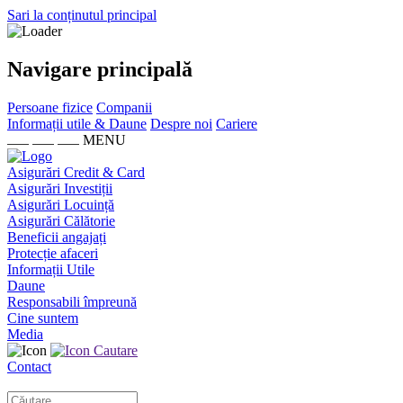
Sari la conținutul principal
Navigare principală
Persoane fizice
Companii
Informații utile & Daune
Despre noi
Cariere
MENU
Asigurări Credit & Card
Asigurări Investiții
Asigurări Locuință
Asigurări Călătorie
Beneficii angajați
Protecție afaceri
Informații Utile
Daune
Responsabili împreună
Cine suntem
Media
Cautare
Contact