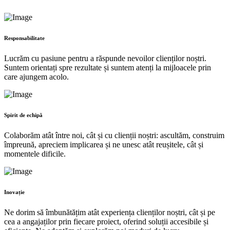
Responsabilitate
Lucrăm cu pasiune pentru a răspunde nevoilor clienților noștri.
Suntem orientați spre rezultate și suntem atenți la mijloacele prin
care ajungem acolo.
Spirit de echipă
Colaborăm atât între noi, cât și cu clienții noștri: ascultăm, construim
împreună, apreciem implicarea și ne unesc atât reușitele, cât și
momentele dificile.
Inovație
Ne dorim să îmbunătățim atât experiența clienților noștri, cât și pe
cea a angajaților prin fiecare proiect, oferind soluții accesibile și