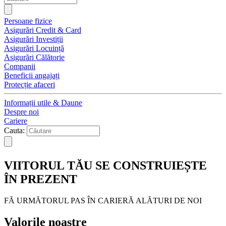
Persoane fizice
Asigurări Credit & Card
Asigurări Investiții
Asigurări Locuință
Asigurări Călătorie
Companii
Beneficii angajați
Protecție afaceri
Informații utile & Daune
Despre noi
Cariere
Cauta:
VIITORUL TĂU SE CONSTRUIEȘTE
ÎN PREZENT
FĂ URMĂTORUL PAS ÎN CARIERĂ ALĂTURI DE NOI
Valorile noastre